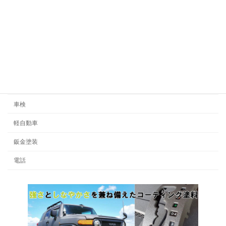
見積書
設備
買い替え
費用
車
車検
軽自動車
鈑金塗装
電話